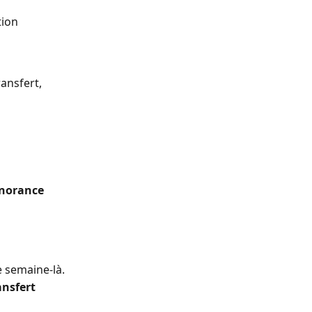
ion 
ansfert, 
gnorance
e semaine-là.
nsfert 